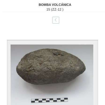
BOMBA
Skip
BOMBA VOLCÁNICA
to
VOLCÁNICA
15 (ZZ-12 )
main
content
atrás