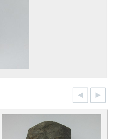
anterior
siguiente
imagen
imagen