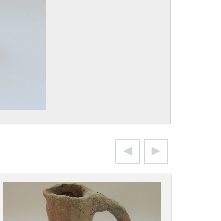
anterior
siguiente
imagen
imagen